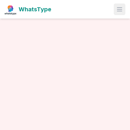
WhatsType
Open