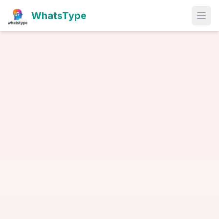
WhatsType
Open