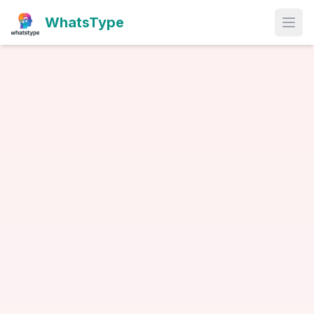
WhatsType
Open