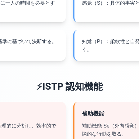
めに一人の時間を必要とす
感覚（S）：具体的事実
基準に基づいて決断する。
知覚（P）：柔軟性と自
く。
⚡
ISTP
認知機能
補助機能
は論理的に分析し、効率的で
補助機能 Se（外向感覚
際的な行動を取る。