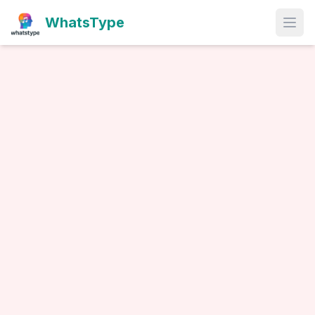
WhatsType
Open