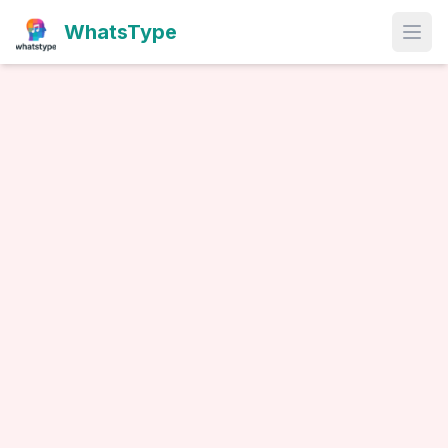
WhatsType
Open