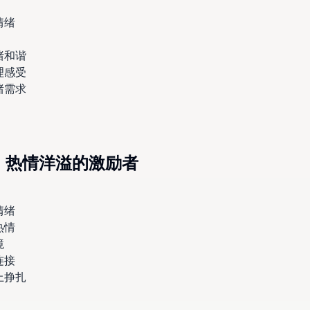
情绪
绪和谐
理感受
绪需求
：
热情洋溢的激励者
情绪
热情
境
连接
上挣扎