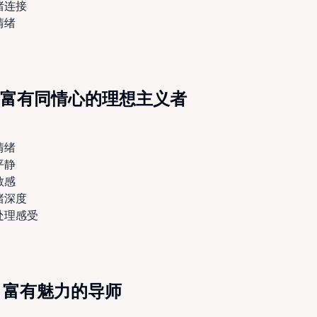
绪连接
情绪
富有同情心的理想主义者
情绪
平静
敏感
绪深度
处理感受
：
富有魅力的导师