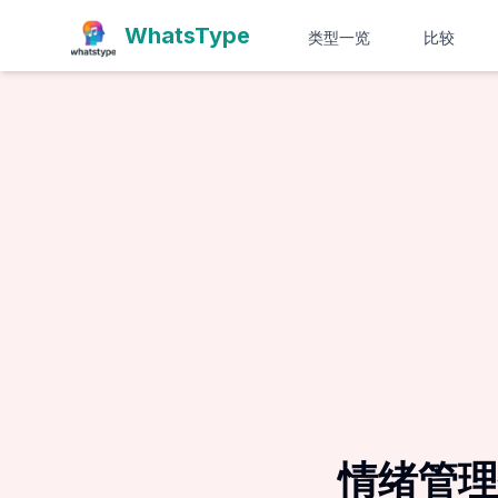
WhatsType
类型一览
比较
情绪管理