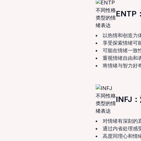
ENTP
以热情和创造力
享受探索情绪可
可能在情绪一致
重视情绪自由和
将情绪与智力好
INFJ
：
对情绪有深刻的
通过内省处理感
高度同理心和情