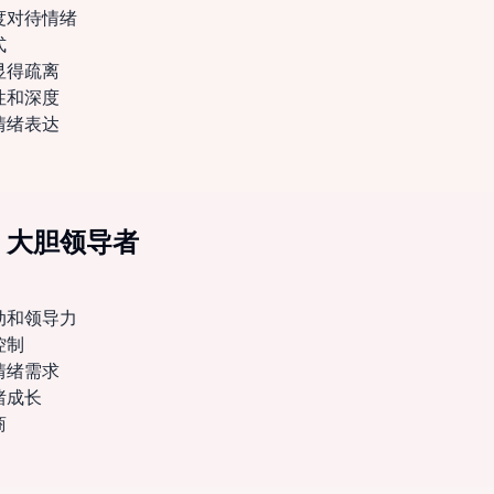
度对待情绪
式
显得疏离
性和深度
情绪表达
：
大胆领导者
动和领导力
控制
情绪需求
绪成长
商