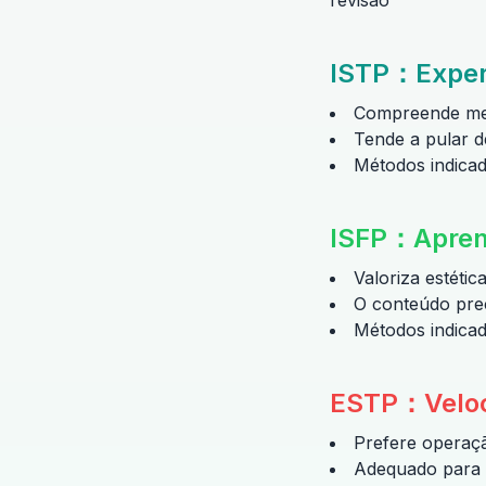
revisão
ISTP
：
Exper
Compreende melh
Tende a pular d
Métodos indicad
ISFP
：
Apren
Valoriza estéti
O conteúdo prec
Métodos indicad
ESTP
：
Velo
Prefere operaçã
Adequado para a