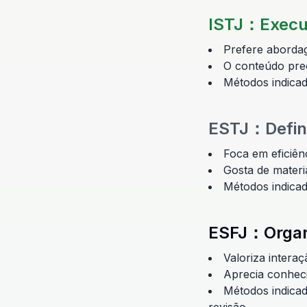
ISTJ
：
Execu
Prefere abordag
O conteúdo prec
Métodos indicad
ESTJ
：
Defin
Foca em eficiênc
Gosta de materi
Métodos indicad
ESFJ
：
Organ
Valoriza intera
Aprecia conhec
Métodos indicad