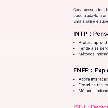
Cada pessoa tem há
pode ajudá-lo a e
uma análise e suge
INTP
：
Pens
Prefere aprend
Tende a se perd
Métodos indica
ENFP
：
Expl
Adora interação
Distrai-se faci
Métodos indicad
ISFJ
：
Dedic