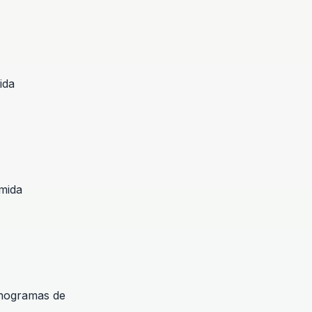
ida
umida
onogramas de