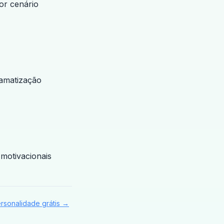
or cenário
ramatização
 motivacionais
ersonalidade grátis →