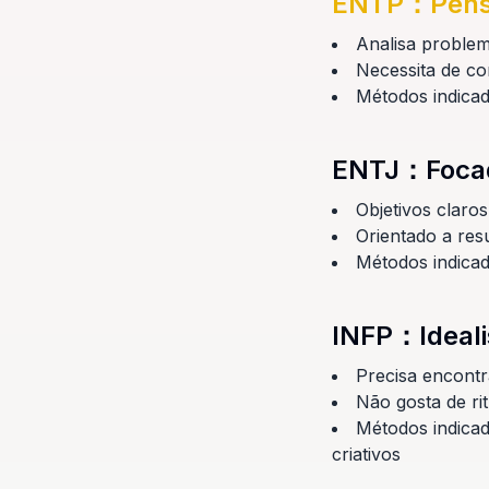
ENTP
：
Pens
Analisa problem
Necessita de co
Métodos indicado
ENTJ
：
Foca
Objetivos claro
Orientado a res
Métodos indicad
INFP
：
Ideal
Precisa encontr
Não gosta de ri
Métodos indicad
criativos