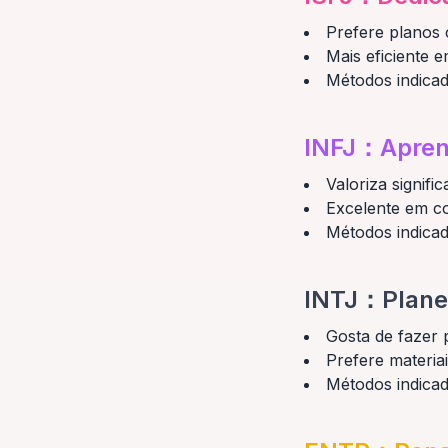
Prefere planos
Mais eficiente 
Métodos indicad
INFJ
：
Apren
Valoriza signif
Excelente em co
Métodos indicad
INTJ
：
Plane
Gosta de fazer 
Prefere materiai
Métodos indicad