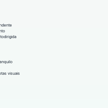
endente
nto
odirigida
anquilo
tas visuais