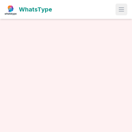
WhatsType
Open