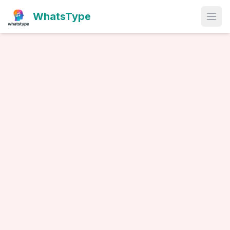
WhatsType
Open