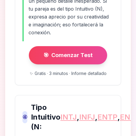
un pequeño detalle inesperado. Si
tu pareja es del tipo Intuitivo (N),
expresa aprecio por su creatividad
e imaginación; eso fortalecerá la
conexión.
🎯
Comenzar Test
✨
Gratis · 3 minutos · Informe detallado
Tipo
Intuitivo
INTJ
,
INFJ
,
ENTP
,
ENF
④
(N: