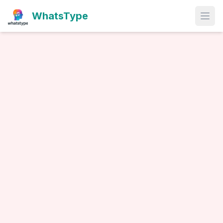
WhatsType
Open