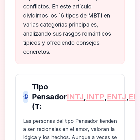
conflictos. En este artículo
dividimos los 16 tipos de MBTI en
varias categorías principales,
analizando sus rasgos románticos
típicos y ofreciendo consejos
concretos.
Tipo
Pensador
INTJ
,
INTP
,
ENTJ
,
EN
①
(T:
Las personas del tipo Pensador tienden
a ser racionales en el amor, valoran la
lógica y los hechos. Aunque a veces se