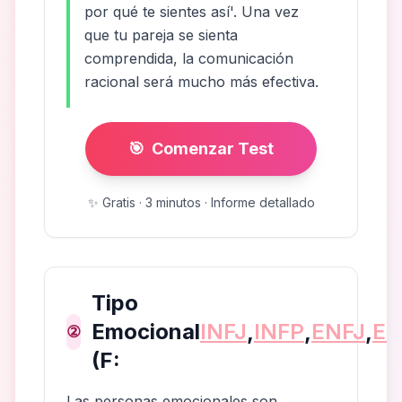
por qué te sientes así'. Una vez
que tu pareja se sienta
comprendida, la comunicación
racional será mucho más efectiva.
🎯
Comenzar Test
✨
Gratis · 3 minutos · Informe detallado
Tipo
Emocional
INFJ
,
INFP
,
ENFJ
,
EN
②
(F:
Las personas emocionales son