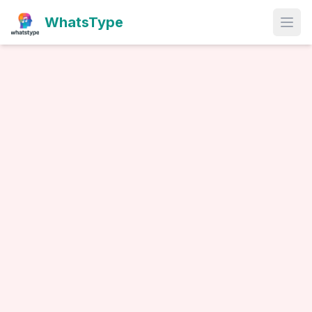
WhatsType
Open