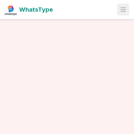
WhatsType
Open